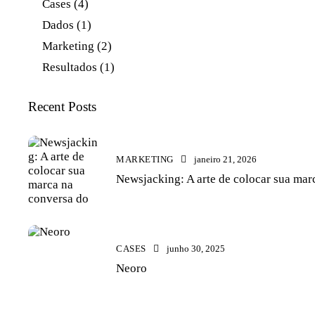
Cases
(4)
p
Dados
(1)
o
r
Marketing
(2)
:
Resultados
(1)
Recent Posts
MARKETING
janeiro 21, 2026
Newsjacking: A arte de colocar sua ma
CASES
junho 30, 2025
Neoro