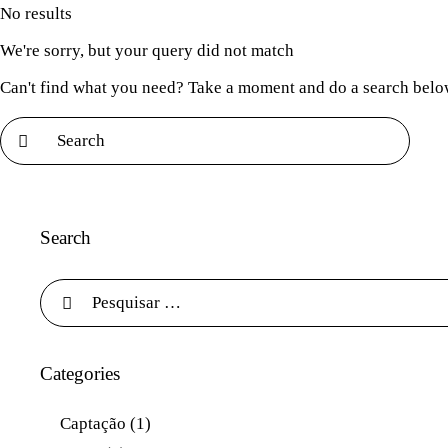
No results
We're sorry, but your query did not match
Can't find what you need? Take a moment and do a search belo
Search
P
e
s
q
u
Categories
i
s
Captação
(1)
a
r