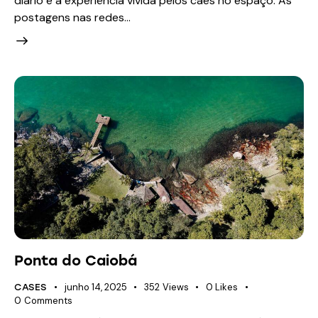
diário e a experiência vivida pelos cães no espaço. As
postagens nas redes…
Ponta do Caiobá
junho 14, 2025
352
Views
0
Likes
CASES
0
Comments