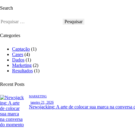
Search
P
e
s
Categories
q
u
i
Captação
(1)
s
Cases
(4)
a
Dados
(1)
r
Marketing
(2)
p
Resultados
(1)
o
r
Recent Posts
:
MARKETING
janeiro 21, 2026
Newsjacking: A arte de colocar sua marca na conversa