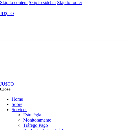
Skip to content
Skip to sidebar
Skip to footer
JU$TO
JU$TO
Close
Home
Sobre
Serviços
Estratégia
Monitoramento
Tráfego Pago