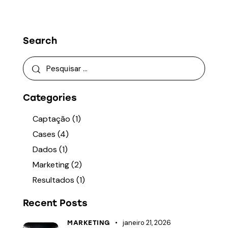
Search
P
e
s
Categories
q
u
Captação
(1)
i
Cases
(4)
s
a
Dados
(1)
r
Marketing
(2)
p
Resultados
(1)
o
r
Recent Posts
:
janeiro 21, 2026
MARKETING