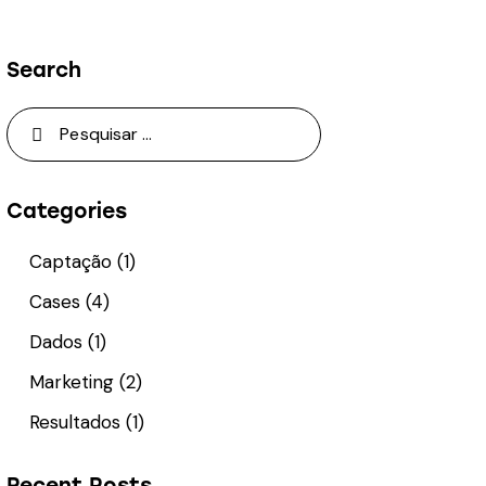
Search
P
e
s
q
Categories
u
Captação
(1)
i
s
Cases
(4)
a
Dados
(1)
r
Marketing
(2)
p
o
Resultados
(1)
r
:
Recent Posts