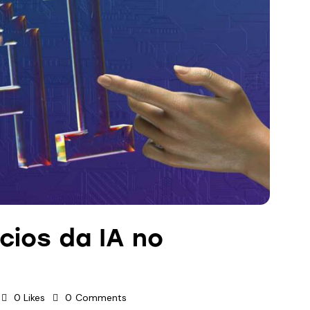
cios da IA no
0
Likes
0
Comments