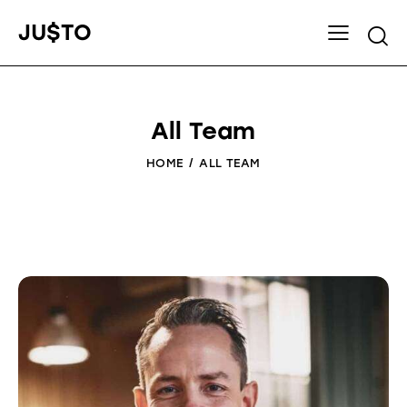
JU$TO
All Team
HOME
ALL TEAM