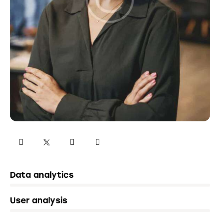
8
Data analytics
0
%
9
User analysis
0
%