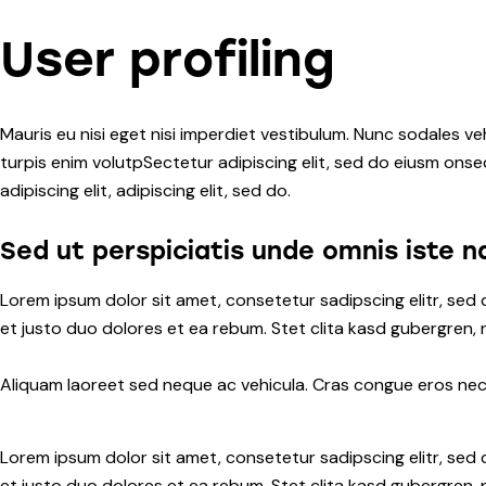
User profiling
Mauris eu nisi eget nisi imperdiet vestibulum. Nunc sodales veh
turpis enim volutpSectetur adipiscing elit, sed do eiusm onsec
adipiscing elit, adipiscing elit, sed do.
Sed ut perspiciatis unde omnis iste n
Lorem ipsum dolor sit amet, consetetur sadipscing elitr, se
et justo duo dolores et ea rebum. Stet clita kasd gubergren,
Aliquam laoreet sed neque ac vehicula. Cras congue eros nec q
Lorem ipsum dolor sit amet, consetetur sadipscing elitr, se
et justo duo dolores et ea rebum. Stet clita kasd gubergren,