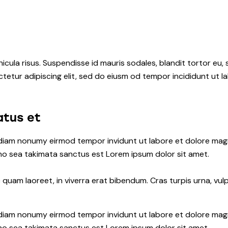
icula risus. Suspendisse id mauris sodales, blandit tortor eu, 
tetur adipiscing elit, sed do eiusm od tempor incididunt ut lab
atus et
d diam nonumy eirmod tempor invidunt ut labore et dolore ma
 no sea takimata sanctus est Lorem ipsum dolor sit amet.
uam laoreet, in viverra erat bibendum. Cras turpis urna, vulpu
d diam nonumy eirmod tempor invidunt ut labore et dolore ma
 no sea takimata sanctus est Lorem ipsum dolor sit amet.